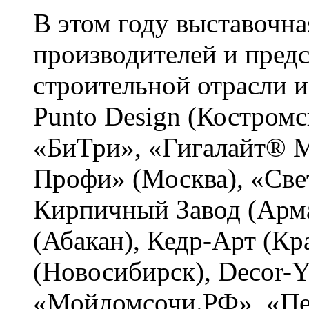
В этом году выставочна
производителей и пред
строительной отрасли и
Punto Design (Костромс
«БиТри», «Гигалайт® М
Профи» (Москва), «Св
Кирпичный Завод (Арм
(Абакан), Кедр-Арт (Кр
(Новосибирск), Decor-
«Мойдомсочи.РФ», «Пен