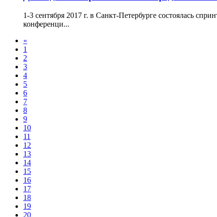
1-3 сентября 2017 г. в Санкт-Петербурге состоялась cпр
конференци...
«
1
2
3
4
5
6
7
8
9
10
11
12
13
14
15
16
17
18
19
20