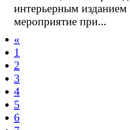
интерьерным изданием E
мероприятие при...
«
1
2
3
4
5
6