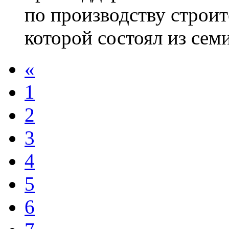
по производству строи
которой состоял из семи
«
1
2
3
4
5
6