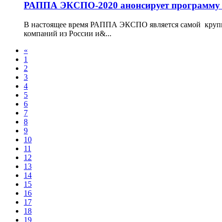
РАППА ЭКСПО-2020 анонсирует программ
В настоящее время РАППА ЭКСПО является самой крупно
компаний из России и&...
«
1
2
3
4
5
6
7
8
9
10
11
12
13
14
15
16
17
18
19