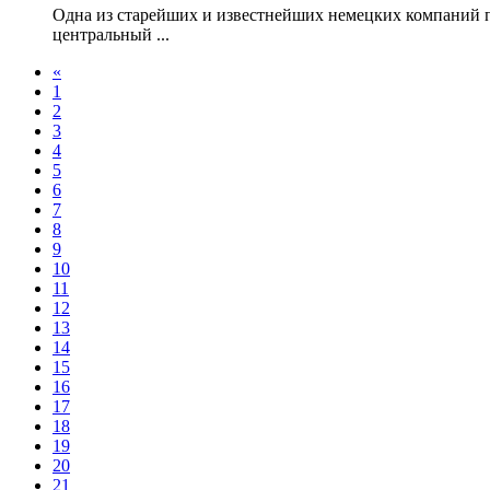
Одна из старейших и известнейших немецких компаний по 
центральный ...
«
1
2
3
4
5
6
7
8
9
10
11
12
13
14
15
16
17
18
19
20
21