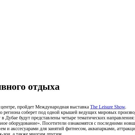
тивного отдыха
ом центре, пройдет Международная выставка
The Leisure Show
.
о региона соберет под одной крышей ведущих мировых производ
w в Дубае будут представлены четыре тематических направления:
ное оборудование». Посетители ознакомятся с последними новше
ием и акссесуарами для занятий фитнесом, аквапарками, аттрак
ж-зон, а также многим другим.