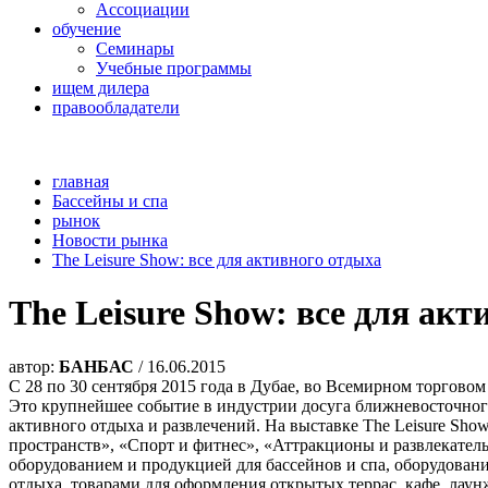
Ассоциации
обучение
Семинары
Учебные программы
ищем дилера
правообладатели
главная
Бассейны и спа
рынок
Новости рынка
The Leisure Show: все для активного отдыха
The Leisure Show: все для ак
автор:
БАНБАС
/ 16.06.2015
С 28 по 30 сентября 2015 года в Дубае, во Всемирном торгов
Это крупнейшее событие в индустрии досуга ближневосточног
активного отдыха и развлечений. На выставке The Leisure Sho
пространств», «Спорт и фитнес», «Аттракционы и развлекатель
оборудованием и продукцией для бассейнов и спа, оборудован
отдыха, товарами для оформления открытых террас, кафе, лаун