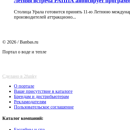
Летняя встреча РАППА анонсирует програм
Столица Урала готовится принять 11-ю Летнюю междунар
производителей аттракционо...
© 2026 / Banbas.ru
Портал о воде и тепле
Сделано в 2funky
О портале
Ваше присутствие в каталоге
Брендам и дистрибьютерам
Рекламодателям
Пользовательское соглашение
Каталог компаний:
Бассейны и спа