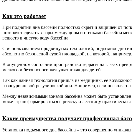
Как это работает
При поднятии дна бассейн полностью скрыт и защищен от попад
позволяет сделать зазоры между дном и стенками бассейна мен
веществ в чистую воду бассейна.
С использованием продвинутых технологий, подъемное дно инте
абсолютно безопасной сухой площадкой, на которой, например
В опущенном состоянии пространство террасы на глазах превра
мелкого и безопасного «лягушатника» для детей.
Так как данная технология пришла из медицины, ее возможнос
разноуровневой регулировкой дна. Например, если позволяют га
Между независимыми зонами бассейна может быть установлен р
может трансформироваться в римскую лестницу практически 
Какие преимущества получает профессионал басс
Установка подъемного дна бассейна – это совершенно уникаль