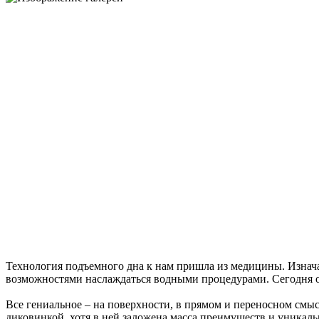
Технология подъемного дна к нам пришла из медицины. Изнач
возможностями наслаждаться водными процедурами. Сегодня о
Все гениальное – на поверхности, в прямом и переносном смыс
диковинкой, хотя в ней заложена масса преимуществ и уникаль