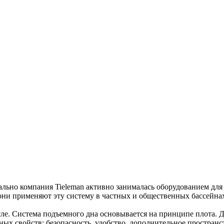
ально компания Tieleman активно занималась оборудованием дл
ни применяют эту систему в частных и общественных бассейна
ле. Система подъемного дна основывается на принципе плота. Д
ных свойств: безопасность, удобство, дополнительное пространс