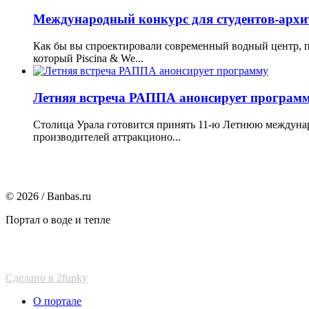
Международный конкурс для студентов-арх
Как бы вы спроектировали современный водный центр, 
который Piscina & We...
Летняя встреча РАППА анонсирует програм
Столица Урала готовится принять 11-ю Летнюю междунар
производителей аттракционо...
© 2026 / Banbas.ru
Портал о воде и тепле
Сделано в 2funky
О портале