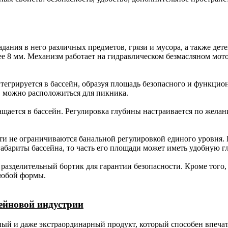
ания в него различных предметов, грязи и мусора, а также дет
ее 8 мм. Механизм работает на гидравлическом безмасляном мот
грируется в бассейн, образуя площадь безопасного и функциона
, можно расположиться для пикника.
щается в бассейн. Регулировка глубины настраивается по желан
ти не ограничиваются банальной регулировкой единого уровня. 
бариты бассейна, то часть его площади может иметь удобную глу
азделительный бортик для гарантии безопасности. Кроме того,
любой формы.
ейновой индустрии
ный и даже экстраординарный продукт, который способен впечат