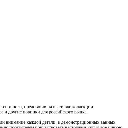
тен и пола, представив на выставке коллекции
a и другие новинки для российского рынка.
и внимание каждой детали: в демонстрационных ванных
волило посетителям почувствовать настоящий уют и домашнюю