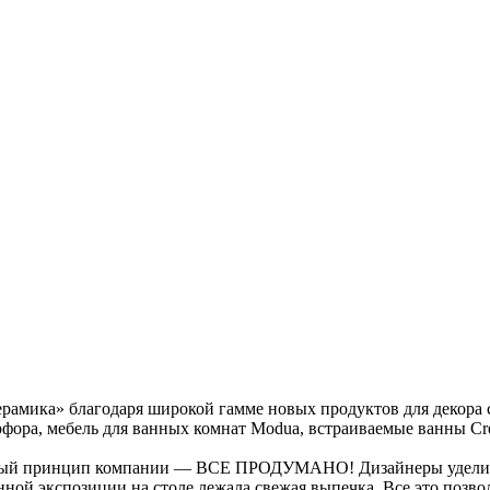
рамика» благодаря широкой гамме новых продуктов для декора с
фора, мебель для ванных комнат Modua, встраиваемые ванны Cre
лавный принцип компании — ВСЕ ПРОДУМАНО! Дизайнеры уделил
онной экспозиции на столе лежала свежая выпечка. Все это поз