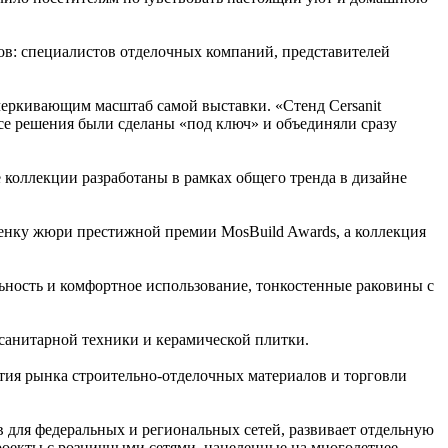
лов: специалистов отделочных компаний, представителей
еркивающим масштаб самой выставки. «Стенд Cersanit
се решения были сделаны «под ключ» и объединяли сразу
коллекции разработаны в рамках общего тренда в дизайне
ценку жюри престижной премии MosBuild Awards, а коллекция
ность и комфортное использование, тонкостенные раковины с
санитарной техники и керамической плитки.
ития рынка строительно-отделочных материалов и торговли
в для федеральных и региональных сетей, развивает отдельную
роекты с розничными сетями, нацеленные на многолетнее