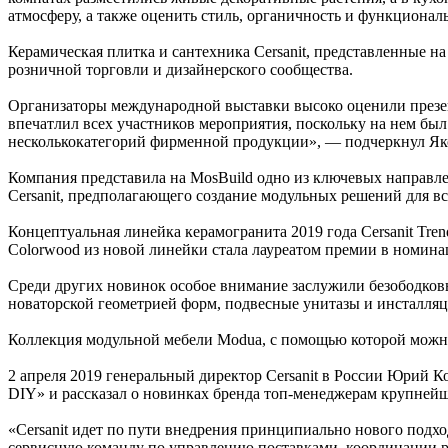
атмосферу, а также оценить стиль, органичность и функционал
Керамическая плитка и сантехника Cersanit, представленные 
розничной торговли и дизайнерского сообщества.
Организаторы международной выставки высоко оценили презен
впечатлил всех участников мероприятия, поскольку на нем бы
несколькокатегорий фирменной продукции», — подчеркнул Як
Компания представила на MosBuild одно из ключевых направл
Cersanit, предполагающего создание модульных решений для в
Концептуальная линейка керамогранита 2019 года Cersanit Tr
Colorwood из новой линейки стала лауреатом премии в номин
Среди других новинок особое внимание заслужили безободко
новаторской геометрией форм, подвесные унитазы и инсталля
Коллекция модульной мебели Modua, с помощью которой можно
2 апреля 2019 генеральный директор Cersanit в России Юрий 
DIY» и рассказал о новинках бренда топ-менеджерам крупней
«Cersanit идет по пути внедрения принципиально нового подхо
сервисную команду по управлению поставками, координации ра