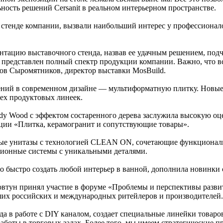
ьность решений Cersanit в реальном интерьерном пространстве.
на стенде компании, вызвали наибольший интерес у профессиона
тацию выставочного стенда, назвав ее удачным решением, подч
л представлен полный спектр продукции компании. Важно, что в
ов Сыромятников, директор выставки MosBuild.
ений в современном дизайне — мультиформатную плитку. Новые 
сех продуктовых линеек.
endy Wood с эффектом состаренного дерева заслужила высокую о
ации «Плитка, керамогранит и сопутствующие товары».
вые унитазы с технологией CLEAN ON, сочетающие функциональ
ционные системы с уникальными деталями.
 быстро создать любой интерьер в ванной, дополнила новинки 
Ковтун принял участие в форуме «Проблемы и перспективы разв
ших российских и международных ритейлеров и производителей.
да в работе с DIY каналом, создает специальные линейки товаро
боты в торговых залах. Более того, мы имеем стратегические п