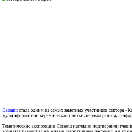
Cersanit
стала одним из самых заметных участников сектора «Ке
мультиформатной керамической плитки, керамогранита, санфар
Тематические экспозиции Cersanit наглядно подтвердили г
комнатах разместились живые декоративные растения, а в кух