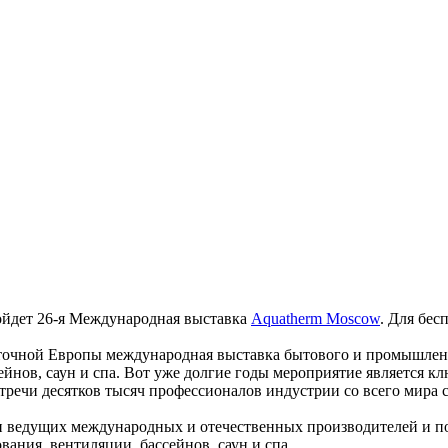
ройдет 26-я Международная выставка
Aquatherm Moscow
. Для бес
точной Европы международная выставка бытового и промышленн
ейнов, саун и спа. Вот уже долгие годы мероприятие является
тречи десятков тысяч профессионалов индустрии со всего мира
и ведущих международных и отечественных производителей и п
ания, вентиляции, бассейнов, саун и спа.