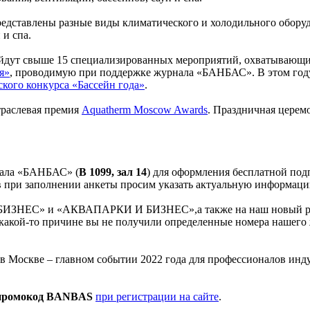
представлены разные виды климатического и холодильного обору
 и спа.
дут свыше 15 специализированных мероприятий, охватывающих
я»
, проводимую при поддержке журнала «БАНБАС». В этом году
ского конкурса «Бассейн года»
.
траслевая премия
Aquatherm Moscow Awards
. Праздничная церем
нала «БАНБАС» (
В 1099, зал 14
) для оформления бесплатной по
аев при заполнении анкеты просим указать актуальную информац
 БИЗНЕС» и «АКВАПАРКИ И БИЗНЕС»,а также на наш новый
 какой-то причине вы не получили определенные номера нашего ж
 в Москве – главном событии 2022 года для профессионалов инд
промокод BANBAS
при регистрации на сайте
.