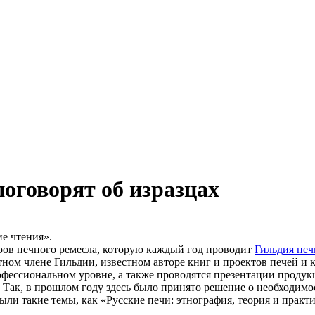
оговорят об изразцах
ие чтения».
еров печного ремесла, которую каждый год проводит
Гильдия печ
тном члене Гильдии, известном авторе книг и проектов печей и 
фессиональном уровне, а также проводятся презентации продук
 Так, в прошлом году здесь было принято решение о необходимо
были такие темы, как «Русские печи: этнография, теория и прак