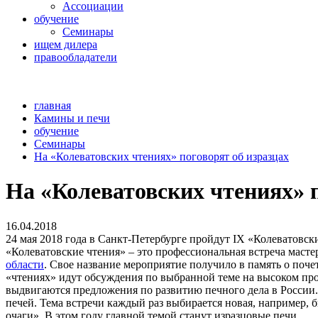
Ассоциации
обучение
Семинары
ищем дилера
правообладатели
главная
Камины и печи
обучение
Семинары
На «Колеватовских чтениях» поговорят об изразцах
На «Колеватовских чтениях» п
16.04.2018
24 мая 2018 года в Санкт-Петербурге пройдут IX «Колеватовск
«Колеватовские чтения» – это профессиональная встреча маст
области
. Свое название мероприятие получило в память о поче
«чтениях» идут обсуждения по выбранной теме на высоком про
выдвигаются предложения по развитию печного дела в России.
печей. Тема встречи каждый раз выбирается новая, например, 
очаги». В этом году главной темой станут изразцовые печи.