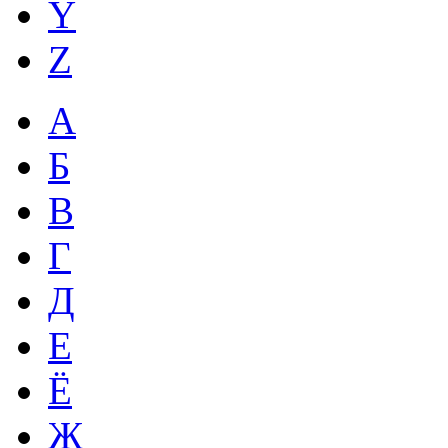
Y
Z
А
Б
В
Г
Д
Е
Ё
Ж