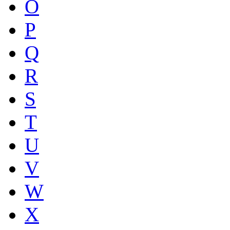
O
P
Q
R
S
T
U
V
W
X