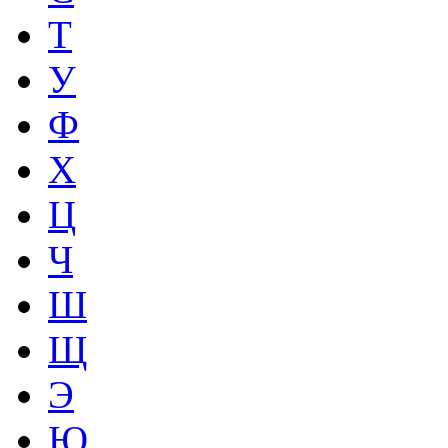
Т
У
Ф
Х
Ц
Ч
Ш
Щ
Э
Ю