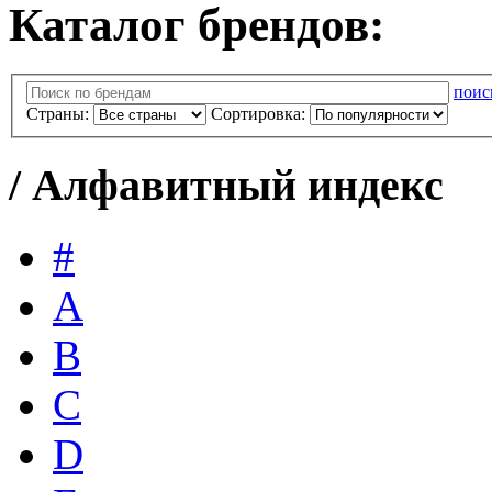
Каталог брендов:
поис
Cтраны:
Сортировка:
/
Алфавитный индекс
#
A
B
C
D