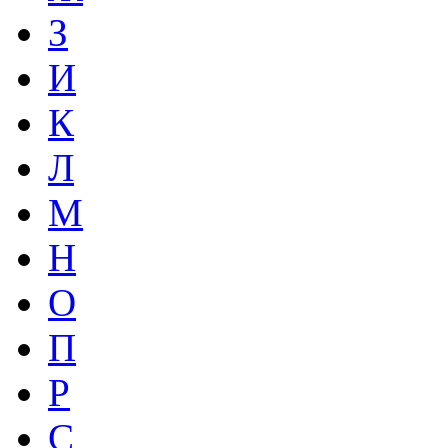
З
И
К
Л
М
Н
О
П
Р
С