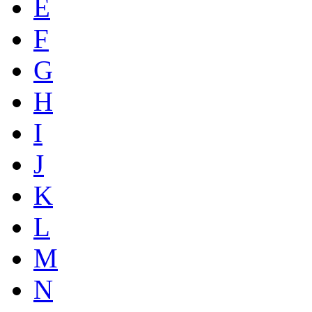
E
F
G
H
I
J
K
L
M
N